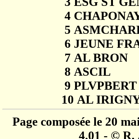
3 ESG ST GENIS ST GE
4 CHAPONAY GYM CH
5 ASMCHARBONNIERE 
6 JEUNE FRANCE VIL
7 AL BRON BRON 3
8 ASCIL LIMONEST 
9 PLVPBERT LYON 
10 AL IRIGNY IRIG
Page composée le 20 ma
4.01 - © R