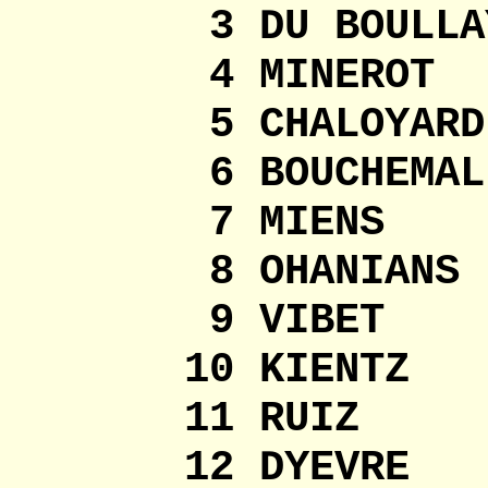
3 DU BOULL
4 MINEROT S
5 CHALOYARD J
6 BOUCHEMAL M
7 MIENS L
8 OHANIANS
9 VIBET Éléon
10 KIENTZ 
11 RUIZ Marg
12 DYEVRE Cla