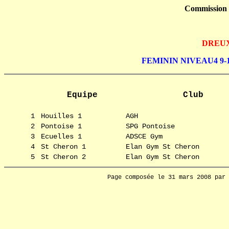
Commission
DREUX,
FEMININ NIVEAU4 9-
Equipe
Club
1
Houilles 1
AGH
2
Pontoise 1
SPG Pontoise
3
Ecuelles 1
ADSCE Gym
4
St Cheron 1
Elan Gym St Cheron
5
St Cheron 2
Elan Gym St Cheron
Page composée le 31 mars 2008 par