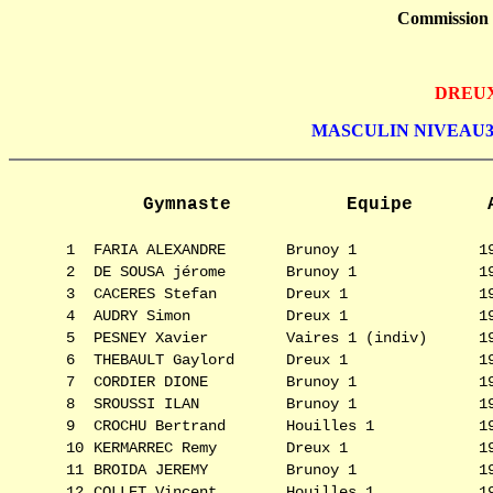
Commission
DREUX,
MASCULIN NIVEAU3 
Gymnaste
Equipe
1
FARIA ALEXANDRE
Brunoy 1
1
2
DE SOUSA jérome
Brunoy 1
1
3
CACERES Stefan
Dreux 1
1
4
AUDRY Simon
Dreux 1
1
5
PESNEY Xavier
Vaires 1 (indiv)
1
6
THEBAULT Gaylord
Dreux 1
1
7
CORDIER DIONE
Brunoy 1
1
8
SROUSSI ILAN
Brunoy 1
1
9
CROCHU Bertrand
Houilles 1
1
10
KERMARREC Remy
Dreux 1
1
11
BROIDA JEREMY
Brunoy 1
1
12
COLLET Vincent
Houilles 1
1