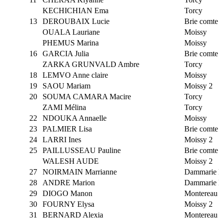
KECHICHIAN Ema
Torcy
13
DEROUBAIX Lucie
Brie comte 
OUALA Lauriane
Moissy
PHEMUS Marina
Moissy
16
GARCIA Julia
Brie comte 
ZARKA GRUNVALD Ambre
Torcy
18
LEMVO Anne claire
Moissy
19
SAOU Mariam
Moissy 2
20
SOUMA CAMARA Macire
Torcy
ZAMI Mélina
Torcy
22
NDOUKA Annaelle
Moissy
23
PALMIER Lisa
Brie comte 
24
LARRI Ines
Moissy 2
25
PAILLUSSEAU Pauline
Brie comte 
WALESH AUDE
Moissy 2
27
NOIRMAIN Marrianne
Dammarie l
28
ANDRE Marion
Dammarie l
29
DIOGO Manon
Montereau
30
FOURNY Elysa
Moissy 2
31
BERNARD Alexia
Montereau