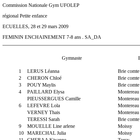
Commission Nationale Gym UFOLEP
régional Petite enfance
ECUELLES, 28 et 29 mars 2009
FEMININ ENCHAINEMENT 7-8 ans . SA_DA
Gymnaste
1
LERUS Léanna
Brie comte 
2
CHERON Chloé
Brie comte 
3
POUY Maylis
Brie comte 
4
PAILLARD Elysa
Montereau
PIEUSSERGUES Camille
Montereau
6
LEFEVRE Lola
Montereau
VERNEY Thais
Montereau
TERESSI Sarah
Brie comte 
9
MOUELLE Line arlene
Moissy
10
MARECHAL Julia
Moissy
11
CHERAA Kiyanne
Torcy