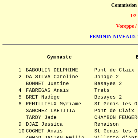
Commission
1/2
Voreppe / 
FEMININ NIVEAU5 
Gymnaste
1
BABOULIN DELPHINE
Pont de Claix
2
DA SILVA Caroline
Jonage 2
BONNET Justine
Besayes 2
4
FABREGAS Anaïs
Trets
5
BRET Nadège
Besayes 2
6
REMILLIEUX Myriame
St Genis les O
SANCHEZ LAETITIA
Pont de Claix
TARDY Jade
CHAMBON FEUGER
9
DJAZ Jessica
Renaison
10
COGNET Anais
St Genis les O