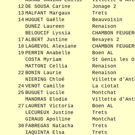
AGHAD JANIAN Emilie
Villette d'Ant
12
DE SOUSA Carine
Jonage 2
13
MALFANT Margaux
Trets
14
HUGUET Gaëlle
Beauvoisin
DUNEZ Laureen
Renaison
BELOUCIF Lyssia
CHAMBON FEUGER
17
ALBERT Justine
Besayes 2
18
LAGREVOL Alexiane
CHAMBON FEUGER
19
PERRIN Anabelle
Boen AL
COSTA Myriam
St Genis les O
MATTONI Cellia
Renaison
22
BONIN Laurie
Renaison
NIERING Chloé
Villette d'Ant
24
VENOT Camille
La ciotat
25
BUGUET Lucile
Montchat
MANDRAS Elodie
Villette d'Ant
27
LAURENT Victoria
Boen AL
LECUREUX Justine
Trets
GIRAUD Apolline
Montchat
30
FABREGAS Natacha
Trets
IAQUINTA Elsa
Trets