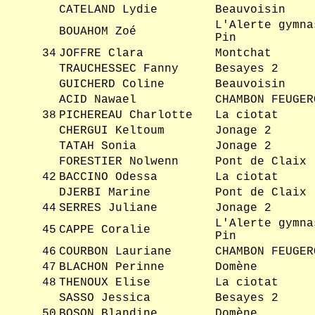
CATELAND Lydie
Beauvoisin
L'Alerte gymna
BOUAHOM Zoé
Pin
34
JOFFRE Clara
Montchat
TRAUCHESSEC Fanny
Besayes 2
GUICHERD Coline
Beauvoisin
ACID Nawael
CHAMBON FEUGER
38
PICHEREAU Charlotte
La ciotat
CHERGUI Keltoum
Jonage 2
TATAH Sonia
Jonage 2
FORESTIER Nolwenn
Pont de Claix
42
BACCINO Odessa
La ciotat
DJERBI Marine
Pont de Claix
44
SERRES Juliane
Jonage 2
L'Alerte gymna
45
CAPPE Coralie
Pin
46
COURBON Lauriane
CHAMBON FEUGER
47
BLACHON Perinne
Domène
48
THENOUX Elise
La ciotat
SASSO Jessica
Besayes 2
50
BOSON Blandine
Domène