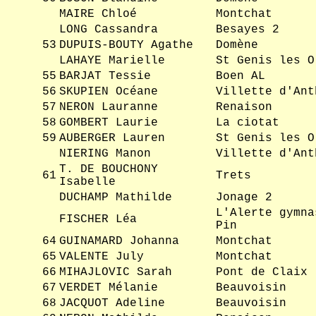
MAIRE Chloé
Montchat
LONG Cassandra
Besayes 2
53
DUPUIS-BOUTY Agathe
Domène
LAHAYE Marielle
St Genis les O
55
BARJAT Tessie
Boen AL
56
SKUPIEN Océane
Villette d'Ant
57
NERON Lauranne
Renaison
58
GOMBERT Laurie
La ciotat
59
AUBERGER Lauren
St Genis les O
NIERING Manon
Villette d'Ant
T. DE BOUCHONY
61
Trets
Isabelle
DUCHAMP Mathilde
Jonage 2
L'Alerte gymna
FISCHER Léa
Pin
64
GUINAMARD Johanna
Montchat
65
VALENTE July
Montchat
66
MIHAJLOVIC Sarah
Pont de Claix
67
VERDET Mélanie
Beauvoisin
68
JACQUOT Adeline
Beauvoisin