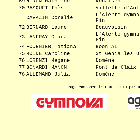
69
NERON Mathilde
Renaison
70
PASQUET Inès
Villette d'Ant
L'Alerte gymna
CAVAZIN Coralie
Pin
72
BERNARD Laure
Beauvoisin
L'Alerte gymna
73
LANFRAY Clara
Pin
74
FOURNIER Tatiana
Boen AL
75
MOINE Caroline
St Genis les O
76
LORENZI Megane
Domène
77
BONARDI MANON
Pont de Claix
78
ALLEMAND Julia
Domène
Page composée le 6 mai 2010 par
U