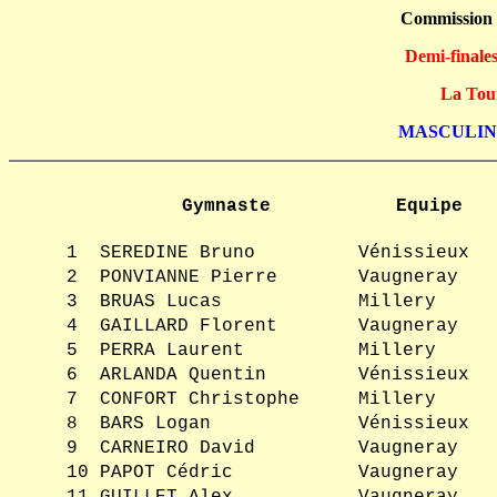
Commission
Demi-finale
La Tour
MASCULIN 
Gymnaste
Equipe
1
SEREDINE Bruno
Vénissieux
2
PONVIANNE Pierre
Vaugneray
3
BRUAS Lucas
Millery
4
GAILLARD Florent
Vaugneray
5
PERRA Laurent
Millery
6
ARLANDA Quentin
Vénissieux
7
CONFORT Christophe
Millery
8
BARS Logan
Vénissieux
9
CARNEIRO David
Vaugneray
10
PAPOT Cédric
Vaugneray