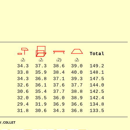
Total
2
2
2
)
2
(
)
(
)
(
(
)
34.3
37.3
38.6
39.0
149.2
33.8
35.9
38.4
40.0
148.1
34.3
36.8
37.1
39.3
147.5
32.6
36.1
37.6
37.7
144.0
30.6
35.4
37.7
38.8
142.5
32.0
35.5
36.0
38.9
142.4
29.4
31.9
36.9
36.6
134.8
31.8
30.6
34.3
36.8
133.5
V.COLLET