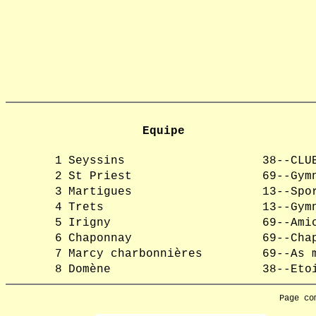
Equipe
1
Seyssins
38--CLU
2
St Priest
69--Gym
3
Martigues
13--Spo
4
Trets
13--Gym
5
Irigny
69--Ami
6
Chaponnay
69--Cha
7
Marcy charbonnières
69--As 
8
Domène
38--Eto
Page co