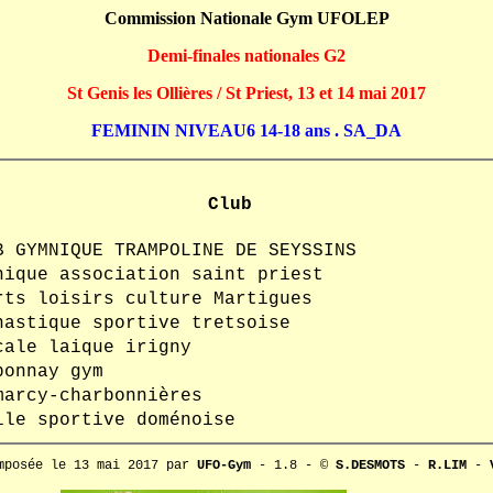
Commission Nationale Gym UFOLEP
Demi-finales nationales G2
St Genis les Ollières / St Priest, 13 et 14 mai 2017
FEMININ NIVEAU6 14-18 ans . SA_DA
Club
B GYMNIQUE TRAMPOLINE DE SEYSSINS
nique association saint priest
rts loisirs culture Martigues
nastique sportive tretsoise
cale laique irigny
ponnay gym
marcy-charbonnières
ile sportive doménoise
mposée le 13 mai 2017 par
UFO-Gym
- 1.8 - ©
S.DESMOTS
-
R.LIM
-