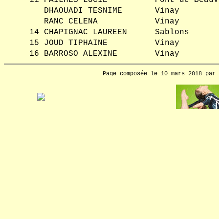
11
PAILHES LUCIE
Pont de Beauv
DHAOUADI TESNIME
Vinay
RANC CELENA
Vinay
14
CHAPIGNAC LAUREEN
Sablons
15
JOUD TIPHAINE
Vinay
16
BARROSO ALEXINE
Vinay
Page composée le 10 mars 2018 par