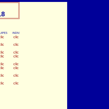
18
UIPES
INDIV.
clic
clic
clic
clic
clic
clic
clic
clic
clic
clic
clic
clic
clic
clic
clic
clic