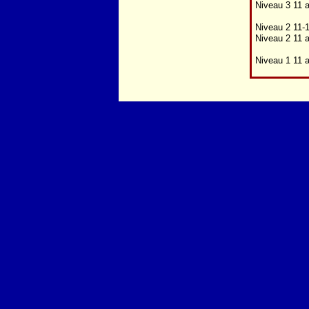
Niveau 3 11 a
Niveau 2 11-
Niveau 2 11 a
Niveau 1 11 a