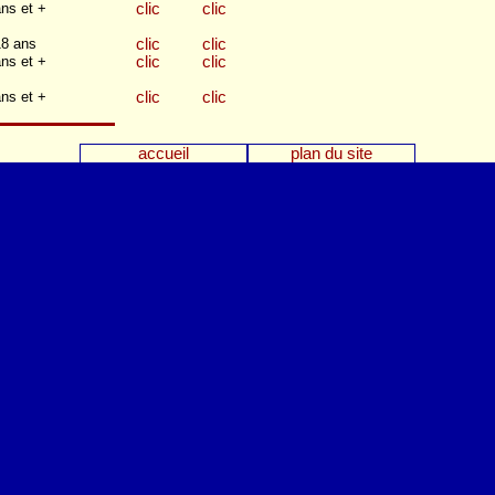
ns et +
clic
clic
18 ans
clic
clic
ns et +
clic
clic
ns et +
clic
clic
accueil
plan du site