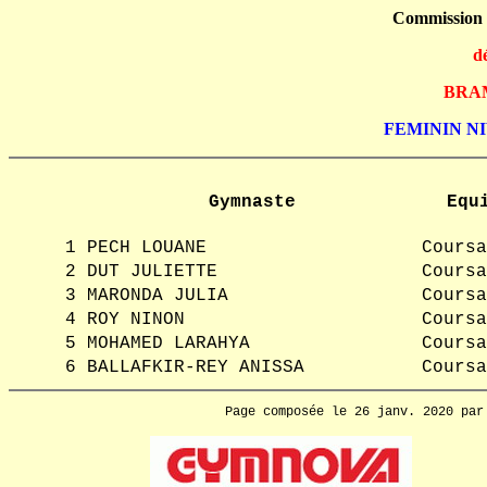
Commission
d
BRAM,
FEMININ NIV
Gymnaste
Equ
1
PECH LOUANE
Coursa
2
DUT JULIETTE
Coursa
3
MARONDA JULIA
Coursa
4
ROY NINON
Coursa
5
MOHAMED LARAHYA
Coursa
6
BALLAFKIR-REY ANISSA
Coursa
Page composée le 26 janv. 2020 pa