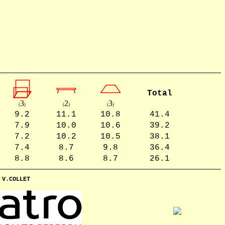
Total
3
2
3
(
)
(
)
(
)
9.2
11.1
10.8
41.4
7.9
10.0
10.6
39.2
7.2
10.2
10.5
38.1
7.4
8.7
9.8
36.4
8.8
8.6
8.7
26.1
-
V.COLLET