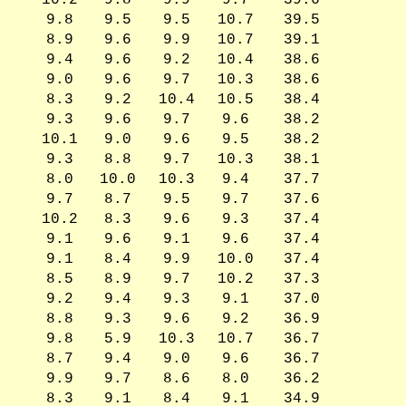
10.2
9.8
9.9
9.7
39.6
9.8
9.5
9.5
10.7
39.5
8.9
9.6
9.9
10.7
39.1
9.4
9.6
9.2
10.4
38.6
9.0
9.6
9.7
10.3
38.6
8.3
9.2
10.4
10.5
38.4
9.3
9.6
9.7
9.6
38.2
10.1
9.0
9.6
9.5
38.2
9.3
8.8
9.7
10.3
38.1
8.0
10.0
10.3
9.4
37.7
9.7
8.7
9.5
9.7
37.6
10.2
8.3
9.6
9.3
37.4
9.1
9.6
9.1
9.6
37.4
9.1
8.4
9.9
10.0
37.4
8.5
8.9
9.7
10.2
37.3
9.2
9.4
9.3
9.1
37.0
8.8
9.3
9.6
9.2
36.9
9.8
5.9
10.3
10.7
36.7
8.7
9.4
9.0
9.6
36.7
9.9
9.7
8.6
8.0
36.2
8.3
9.1
8.4
9.1
34.9