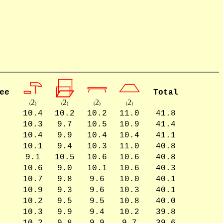
ee
Total
2
2
2
2
(
)
(
)
(
)
(
)
10.4
10.2
10.2
11.0
41.8
10.3
9.7
10.5
10.9
41.4
10.4
9.9
10.4
10.4
41.1
10.1
9.4
10.3
11.0
40.8
9.1
10.5
10.6
10.6
40.8
10.6
9.0
10.1
10.6
40.3
10.7
9.8
9.6
10.0
40.1
10.9
9.3
9.6
10.3
40.1
10.2
9.5
9.5
10.8
40.0
10.3
9.9
9.4
10.2
39.8