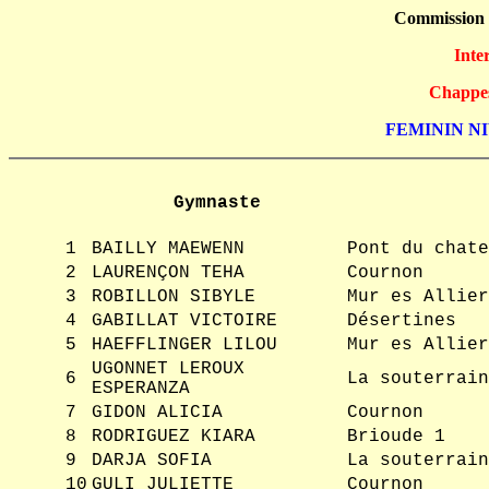
Commission
Inte
Chappes
FEMININ NIV
Gymnaste
1
BAILLY MAEWENN
Pont du chate
2
LAURENÇON TEHA
Cournon
3
ROBILLON SIBYLE
Mur es Allier
4
GABILLAT VICTOIRE
Désertines
5
HAEFFLINGER LILOU
Mur es Allier
UGONNET LEROUX
6
La souterrain
ESPERANZA
7
GIDON ALICIA
Cournon
8
RODRIGUEZ KIARA
Brioude 1
9
DARJA SOFIA
La souterrain
10
GULI JULIETTE
Cournon