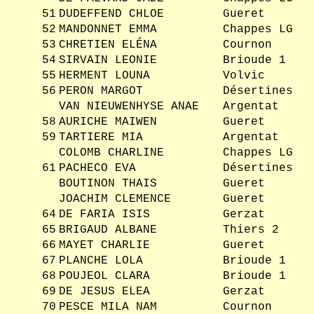
51
DUDEFFEND CHLOE
Gueret
52
MANDONNET EMMA
Chappes LG
53
CHRETIEN ELÉNA
Cournon
54
SIRVAIN LEONIE
Brioude 1
55
HERMENT LOUNA
Volvic
56
PERON MARGOT
Désertines
VAN NIEUWENHYSE ANAE
Argentat
58
AURICHE MAIWEN
Gueret
59
TARTIERE MIA
Argentat
COLOMB CHARLINE
Chappes LG
61
PACHECO EVA
Désertines
BOUTINON THAIS
Gueret
JOACHIM CLEMENCE
Gueret
64
DE FARIA ISIS
Gerzat
65
BRIGAUD ALBANE
Thiers 2
66
MAYET CHARLIE
Gueret
67
PLANCHE LOLA
Brioude 1
68
POUJEOL CLARA
Brioude 1
69
DE JESUS ELEA
Gerzat
70
PESCE MILA NAM
Cournon