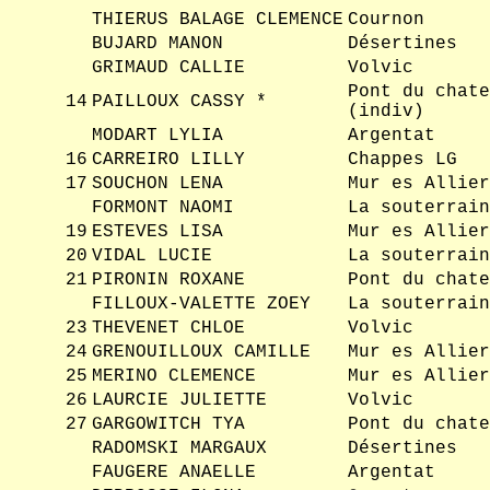
THIERUS BALAGE CLEMENCE
Cournon
BUJARD MANON
Désertines
GRIMAUD CALLIE
Volvic
Pont du chate
14
PAILLOUX CASSY *
(indiv)
MODART LYLIA
Argentat
16
CARREIRO LILLY
Chappes LG
17
SOUCHON LENA
Mur es Allier
FORMONT NAOMI
La souterrain
19
ESTEVES LISA
Mur es Allier
20
VIDAL LUCIE
La souterrain
21
PIRONIN ROXANE
Pont du chate
FILLOUX-VALETTE ZOEY
La souterrain
23
THEVENET CHLOE
Volvic
24
GRENOUILLOUX CAMILLE
Mur es Allier
25
MERINO CLEMENCE
Mur es Allier
26
LAURCIE JULIETTE
Volvic
27
GARGOWITCH TYA
Pont du chate
RADOMSKI MARGAUX
Désertines
FAUGERE ANAELLE
Argentat