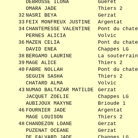
DEBROSSE ILONA
Gueret
OMARA JADE
Thiers 2
32
NASRI BEYA
Gerzat
33
FEIX MONFREUX JUSTINE
Argentat
34
CHANTEMESSE VALENTINE
Pont du chate
PERNES ALICIA
Volvic
36
MAZEN CELIA
Pont du chate
DAVID ENEA
Chappes LG
38
BERGAMO LAURINE
La souterrain
39
MAGE ALICE
Thiers 2
40
FABRE NOLLAH
Pont du chate
SEGUIN SASHA
Thiers 2
CHATARD ALMA
Volvic
43
NUMAO BALTAZAR MATILDE
Gerzat
JACQUET ZOELIE
Chappes LG
AUBIJOUX MAXYNE
Brioude 1
46
FOURNIER JADE
Argentat
MAGE LOUISON
Thiers 2
48
CHANDEZON LOANE
Gerzat
PUZENAT OCEANE
Gerzat
DE FALVARD JADE
Chappes LG