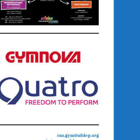
cns.gym@ufolep.org