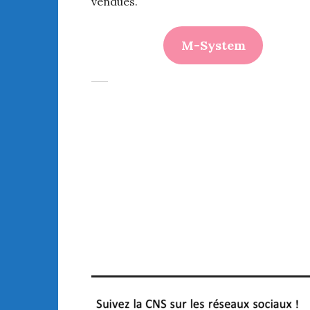
vendues.
M-System