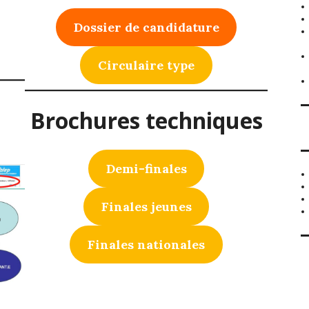
Dossier de candidature
Circulaire type
Brochures techniques
Demi-finales
Finales jeunes
Finales nationales