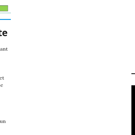
te
tant
et
se
 un