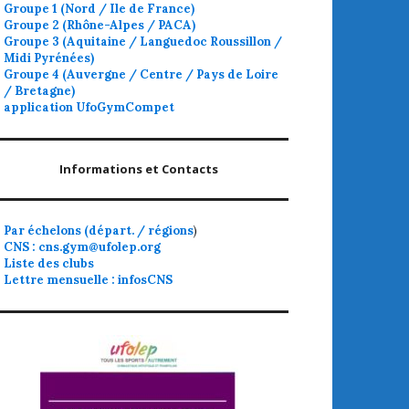
Groupe 1 (Nord / Ile de France)
Groupe 2 (Rhône-Alpes / PACA)
Groupe 3 (Aquitaine / Languedoc Roussillon /
Midi Pyrénées)
Groupe 4 (Auvergne / Centre / Pays de Loire
/ Bretagne)
application UfoGymCompet
Informations et Contacts
Par échelons (départ. / régions
)
CNS : cns.gym@ufolep.org
Liste des clubs
Lettre mensuelle : infosCNS