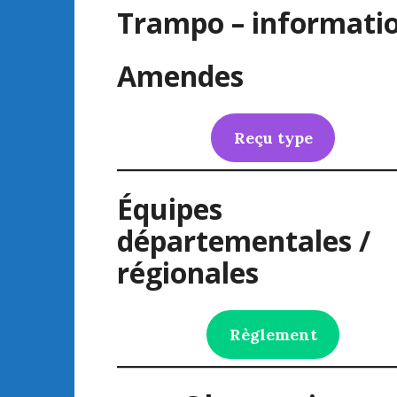
Trampo – informati
Amendes
Reçu type
Équipes
départementales /
régionales
Règlement