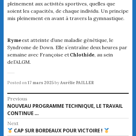
pleinement aux activités sportives, quelles que
soient les capacités, de chaque individu. Un principe
mis pleinement en avant à travers la gymnastique.
Ryme
est atteinte d’une maladie génétique, le
Syndrome de Down. Elle s’entraîne deux heures par
semaine avec Françoise et
Chlothide
, au sein
de l’ALGM.
Posted on
17 mars 2025
by
Aurélie PAILLER
Navigation
Previous
Previous
NOUVEAU PROGRAMME TECHNIQUE, LE TRAVAIL
de
post:
CONTINUE …
l’article
Next
Next
CAP SUR BORDEAUX POUR VICTOIRE !