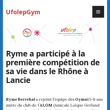
Skip
PR
to
UfolepGym
ME
content
Ryme a participé à la
première compétition de
sa vie dans le Rhône à
Lancie
Ryme
Berrehal
a rejoint l’équipe des
Gymni
5-8 ans
mixte du club de l’
ALGM
(Amicale Laïque Gerland