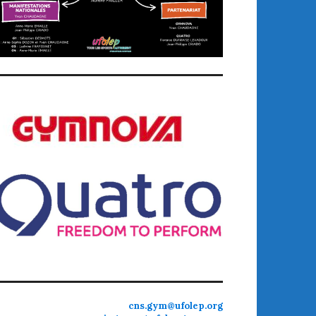
cns.gym@ufolep.org