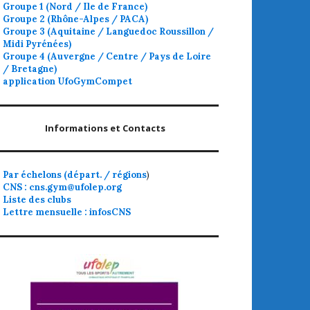
Groupe 1 (Nord / Ile de France)
Groupe 2 (Rhône-Alpes / PACA)
Groupe 3 (Aquitaine / Languedoc Roussillon /
Midi Pyrénées)
Groupe 4 (Auvergne / Centre / Pays de Loire
/ Bretagne)
application UfoGymCompet
Informations et Contacts
Par échelons (départ. / régions
)
CNS : cns.gym@ufolep.org
Liste des clubs
Lettre mensuelle : infosCNS