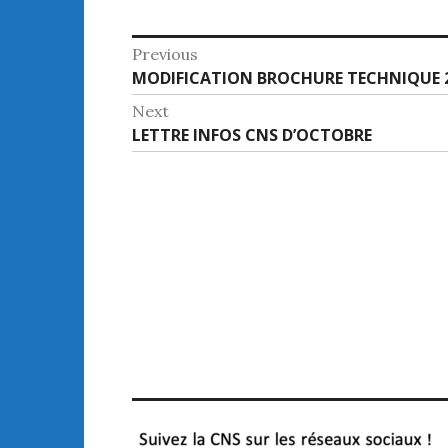
Navigation
Previous
Previous
MODIFICATION BROCHURE TECHNIQUE 2
de
post:
Next
l’article
Next
LETTRE INFOS CNS D’OCTOBRE
post: