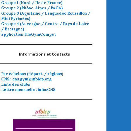
Groupe 1 (Nord / Ile de France)
Groupe 2 (Rhône-Alpes / PACA)
Groupe 3 (Aquitaine / Languedoc Roussillon /
Midi Pyrénées)
Groupe 4 (Auvergne / Centre / Pays de Loire
/ Bretagne)
application UfoGymCompet
Informations et Contacts
Par échelons (départ. / régions
)
CNS : cns.gym@ufolep.org
Liste des clubs
Lettre mensuelle : infosCNS