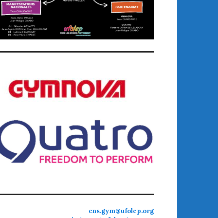
cns.gym@ufolep.org