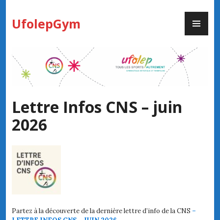
Skip
PR
to
UfolepGym
ME
content
Lettre Infos CNS – juin
2026
Partez à la découverte de la dernière lettre d’info de la CNS
–