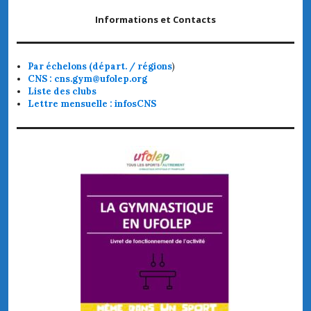
Informations et Contacts
Par échelons (départ. / régions
)
CNS : cns.gym@ufolep.org
Liste des clubs
Lettre mensuelle : infosCNS