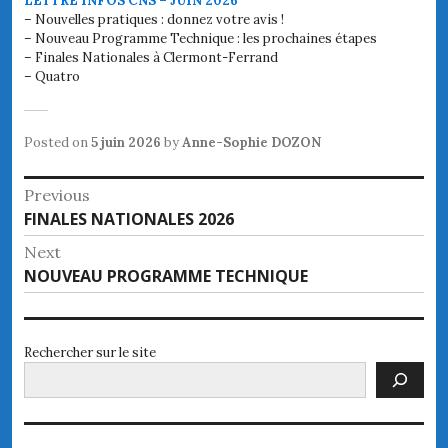
LETTRE INFOS CNS – JUIN 2026
– Nouvelles pratiques : donnez votre avis !
– Nouveau Programme Technique : les prochaines étapes
– Finales Nationales à Clermont-Ferrand
– Quatro
Posted on
5 juin 2026
by
Anne-Sophie DOZON
Navigation
Previous
Previous
FINALES NATIONALES 2026
de
post:
Next
l’article
Next
NOUVEAU PROGRAMME TECHNIQUE
post:
Rechercher sur le site